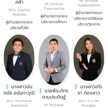
Mr.Techatat
คล้า
Mr.Somkiat
Supasinatikha
Thaipreecha
Miss Chantra
ผู้อำนวยการกอง
Peamkla
ผู้อำนวยการกอง
บริหารการวิจัยและ
บริหารการศึกษา
ผู้อำนวยการกอง
บริการวิชาการ
บริหารทั่วไป
นางสาวนัน
นางสาวอโร
นายพีระภัทร
ทนัช อนันทาวุฒิ
ชา ทองลาว
ตามประดิษฐ์
Miss Nanthanat
Miss Arocha
Mr.Peerapat
Anantawut
Thonglao